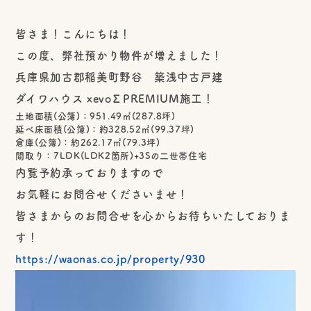
皆さま！こんにちは！
この度、弊社預かり物件が増えました！
兵庫県加古郡稲美町野谷 築浅中古戸建
ダイワハウス xevoΣPREMIUM施工！
土地面積(公簿)：951.49㎡(287.8坪)
延べ床面積(公簿)：約328.52㎡(99.37坪)
倉庫(公簿)：約262.17㎡(79.3坪)
間取り：7LDK(LDK2箇所)+3Sの二世帯住宅
内覧予約承っておりますので
お気軽にお問合せくださいませ！
皆さまからのお問合せを心からお待ちいたしておりま
す！
https://waonas.co.jp/property/930