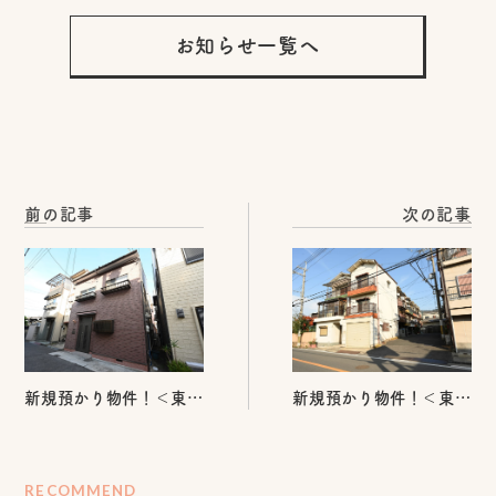
お知らせ一覧へ
前の記事
次の記事
新規預かり物件！＜東成
新規預かり物件！＜東大
区大今里2丁目 中古戸建
阪市横小路4丁目 中古
＞
戸建＞
RECOMMEND