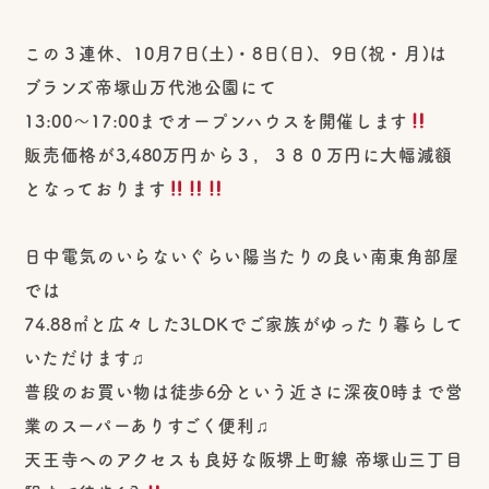
この３連休、10月7日(土)・8日(日)、9日(祝・月)は
ブランズ帝塚山万代池公園にて
13:00〜17:00まで
オープンハウスを開催します
販売価格が3,480万円から３，３８０万円に大幅減額
となっております
日中電気のいらないぐらい陽当たりの良い南東角部屋
では
74.88㎡と広々した3LDKでご家族がゆったり暮らして
いただけます♫
普段のお買い物は徒歩6分という近さに深夜0時まで営
業のスーパーありすごく便利♫
天王寺へのアクセスも良好な阪堺上町線 帝塚山三丁目